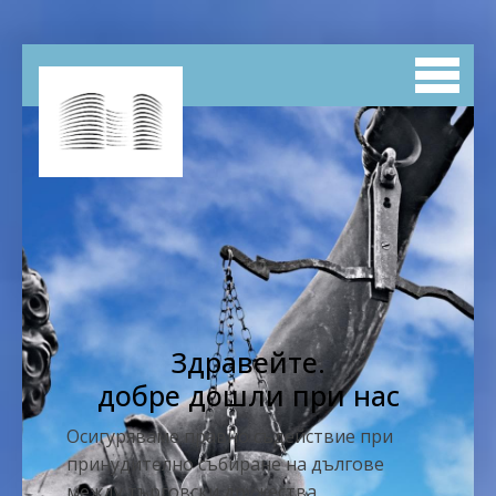
Здравейте.
добре дошли при нас
Осигуряваме правно съдействие при
принудително събиране на дългове
между търговски дружества.